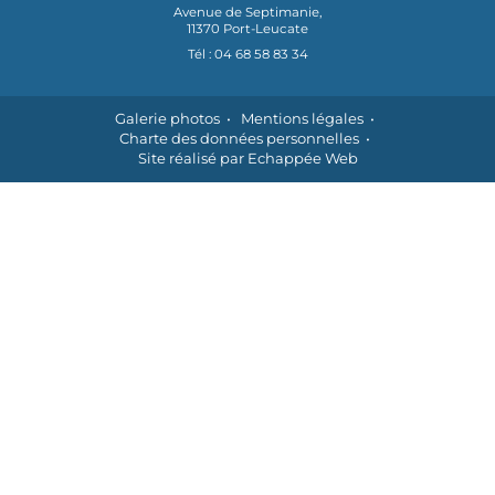
Avenue de Septimanie,
11370 Port-Leucate
Tél : 04 68 58 83 34
Galerie photos
Mentions légales
Charte des données personnelles
Site réalisé par Echappée Web